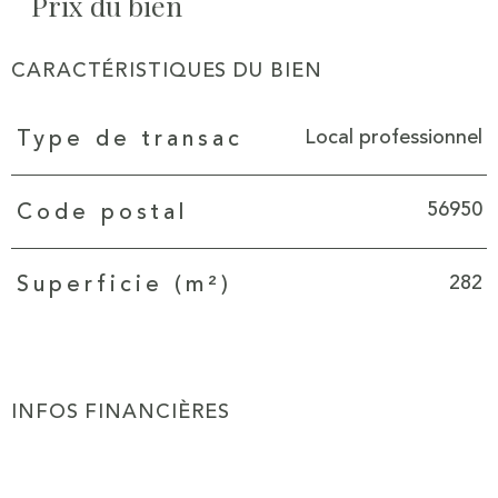
Prix du bien
CARACTÉRISTIQUES DU BIEN
Caractéristiques
Valeurs
Local professionnel
Type de transac
56950
Code postal
282
Superficie (m²)
INFOS FINANCIÈRES
Caractéristiques
Valeurs