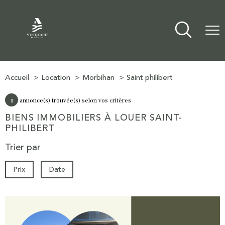
Accueil
Location
Morbihan
Saint philibert
1
annonce(s) trouvée(s) selon vos critères
BIENS IMMOBILIERS À LOUER SAINT-
PHILIBERT
Trier par
Prix
Date