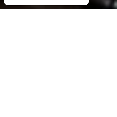
MOCQUARD IMMOBILIER
4 AGENCES FAMILIALES ET LOCALES
Pour être au plus près de vous et répondre à vos
attentes, nous avons développé un réseau de
quatre agences stratégiquement implantées à
Crach, Locmariaquer, Le Bono et La Trinité-sur-
Mer.
Ces agences, situées entre la Baie de Quiberon et
le Golfe du Morbihan, rayonnent dans l’un des