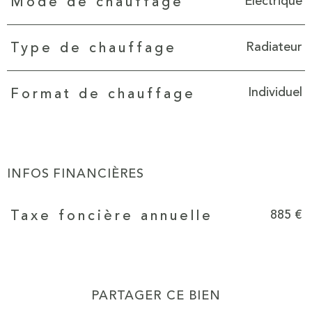
Electrique
Mode de chauffage
Radiateur
Type de chauffage
Individuel
Format de chauffage
INFOS FINANCIÈRES
Caractéristiques
Valeurs
885 €
Taxe foncière annuelle
PARTAGER CE BIEN