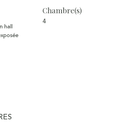
Chambre(s)
4
n hall
 exposée
RES