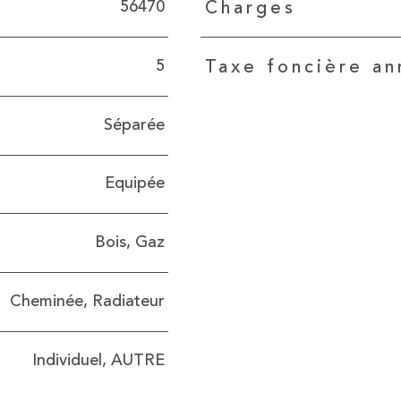
Caractéristiques
Valeurs
56470
Charges
5
Taxe foncière an
Séparée
Equipée
Bois, Gaz
Cheminée, Radiateur
Individuel, AUTRE