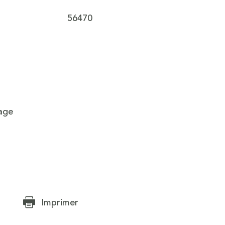
Caractéristiques
Valeurs
56470
age
Imprimer