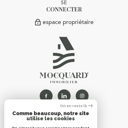
SE
CONNECTER
espace propriétaire
On en reste là
Comme beaucoup, notre site
NOUS
utilise les cookies
ADHÉRONS