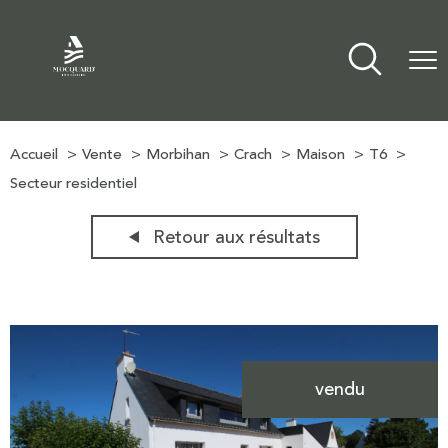
Accueil
Vente
Morbihan
Crach
Maison
T6
Secteur residentiel
Retour aux résultats
vendu