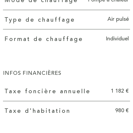
Mode de chauffage
Air pulsé
Type de chauffage
Individuel
Format de chauffage
INFOS FINANCIÈRES
Caractéristiques
Valeurs
1 182 €
Taxe foncière annuelle
980 €
Taxe d'habitation