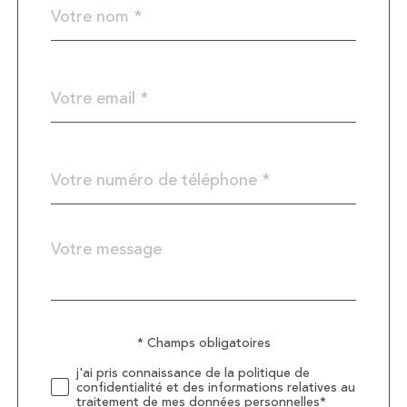
Fieldset
*
par
défaut
email
*
Téléphone
*
Message
Fieldset
*
par
défaut
Validation
* Champs obligatoires
j'ai pris connaissance de la politique de
confidentialité et des informations relatives au
traitement de mes données personnelles*