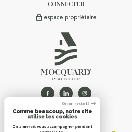
CONNECTER
espace propriétaire
On en reste là
Comme beaucoup, notre site
NOUS
utilise les cookies
ADHÉRONS
On aimerait vous accompagner pendant