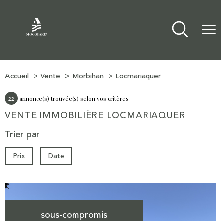
Accueil
Vente
Morbihan
Locmariaquer
22
annonce(s) trouvée(s) selon vos critères
VENTE IMMOBILIÈRE LOCMARIAQUER
Trier par
Prix
Date
sous-compromis