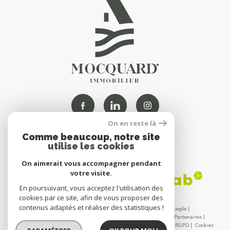
On en reste là
Comme beaucoup, notre site
NOUS
utilise les cookies
ADHÉRONS
On aimerait vous accompagner pendant
votre visite.
En poursuivant, vous acceptez l'utilisation des
cookies par ce site, afin de vous proposer des
contenus adaptés et réaliser des statistiques !
© 2026 | Tous droits réservés | Traduction powered by Google |
Nos honoraires
Plan du site
Mentions légales
Admin
Partenaires
Politique de confidentialité - MOCQUARD IMMOBILIER
Politique RGPD
Cookies