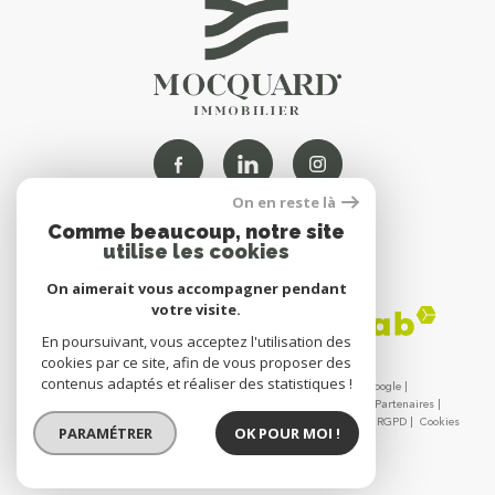
On en reste là
Comme beaucoup, notre site
NOUS
utilise les cookies
ADHÉRONS
On aimerait vous accompagner pendant
votre visite.
En poursuivant, vous acceptez l'utilisation des
cookies par ce site, afin de vous proposer des
contenus adaptés et réaliser des statistiques !
© 2026 | Tous droits réservés | Traduction powered by Google |
Nos honoraires
Plan du site
Mentions légales
Admin
Partenaires
Politique de confidentialité - MOCQUARD IMMOBILIER
Politique RGPD
Cookies
PARAMÉTRER
OK POUR MOI !