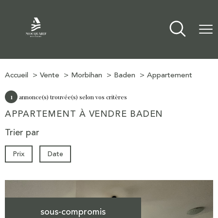
Accueil
Vente
Morbihan
Baden
Appartement
1
annonce(s) trouvée(s) selon vos critères
APPARTEMENT À VENDRE BADEN
Trier par
Prix
Date
sous-compromis