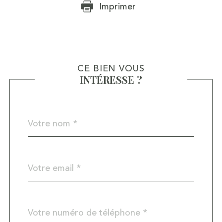
Imprimer
CE BIEN VOUS
INTÉRESSE ?
Nom
Fieldset
*
par
défaut
email
*
Téléphone
*