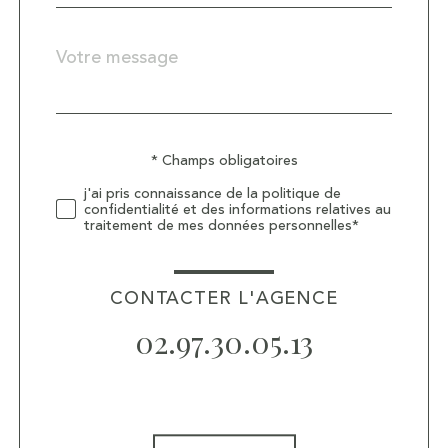
Message
Fieldset
*
par
défaut
Validation
* Champs obligatoires
j'ai pris connaissance de la politique de
confidentialité et des informations relatives au
traitement de mes données personnelles*
CONTACTER L'AGENCE
02.97.30.05.13
Validation