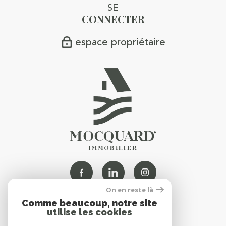
SE
CONNECTER
espace propriétaire
On en reste là
Comme beaucoup, notre site
NOUS
utilise les cookies
ADHÉRONS