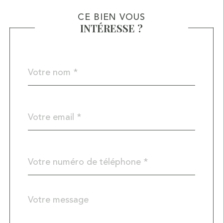
CE BIEN VOUS
INTÉRESSE ?
Nom
Fieldset
*
par
défaut
email
*
Téléphone
*
Message
Fieldset
*
par